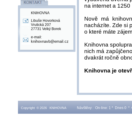
na internet a 1250 k
KNIHOVNA
Nově má knihovna
Libuše Hovorková
nacházíte. Zde si 
Vrutická 207
27731 Velký Borek
o které máte zájem
e-mail:
knihovnavb@email.cz
Knihovna spolupra
nich má zapůjčeno
dvakrát ročně obn
Knihovna je otevř
Návštěvy: : On-line: 1 * Dnes 0
Copyright © 2026 KNIHOVNA