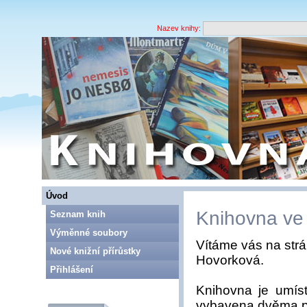
Nazev knihy:
Úvod
Knihovna ve
Seznam knih
Výměnné soubory
Vítáme vás na str
Nové knižní přírůstky
Hovorková.
Přihlášení
Knihovna je umís
vybavena dvěma po